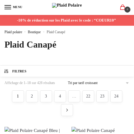
MENU
0
-10% de réduction sur les Plaid avec le code : “COEUR10”
Plaid polaire
»
Boutique
»
Plaid Canapé
Plaid Canapé
FILTRES
Affichage de 1–18 sur 428 résultats
1
2
3
4
…
22
23
24