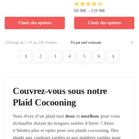
69.90
€
–
119.90
€
Choix des options
Choix des options
Affichage de 1–18 sur 106 résultats
1
2
3
4
5
6
Couvrez-vous sous notre
Plaid Cocooning
Vous rêvez d’un plaid tout
doux
et
moelleux
pour vous
réchauffer durant les longues soirées d’hiver ? Alors
n’hésitez plus et optez pour nos plaids cocooning. Des
plaids aux couleurs variées et aux matières variées pour