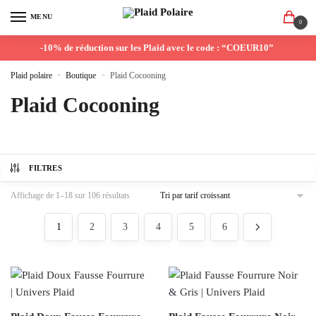
MENU
0
-10% de réduction sur les Plaid avec le code : “COEUR10”
Plaid polaire
»
Boutique
»
Plaid Cocooning
Plaid Cocooning
FILTRES
Affichage de 1–18 sur 106 résultats
1
2
3
4
5
6