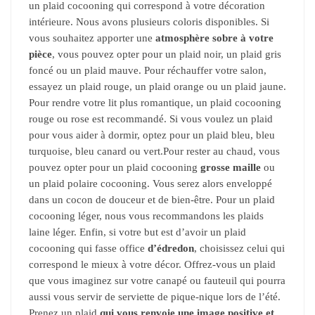
un plaid cocooning qui correspond à votre décoration
intérieure. Nous avons plusieurs coloris disponibles. Si
vous souhaitez apporter une
atmosphère sobre à votre
pièce
, vous pouvez opter pour un plaid noir, un plaid gris
foncé ou un plaid mauve. Pour réchauffer votre salon,
essayez un plaid rouge, un plaid orange ou un plaid jaune.
Pour rendre votre lit plus romantique, un plaid cocooning
rouge ou rose est recommandé. Si vous voulez un plaid
pour vous aider à dormir, optez pour un plaid bleu, bleu
turquoise, bleu canard ou vert.Pour rester au chaud, vous
pouvez opter pour un plaid cocooning
grosse maille
ou
un plaid polaire cocooning. Vous serez alors enveloppé
dans un cocon de douceur et de bien-être. Pour un plaid
cocooning léger, nous vous recommandons les plaids
laine léger. Enfin, si votre but est d’avoir un plaid
cocooning qui fasse office
d’édredon
, choisissez celui qui
correspond le mieux à votre décor. Offrez-vous un plaid
que vous imaginez sur votre canapé ou fauteuil qui pourra
aussi vous servir de serviette de pique-nique lors de l’été.
Prenez un plaid
qui vous renvoie une image positive et