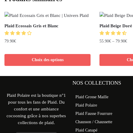
Plaid Ecossais Gris et Blanc
Plaid Beige Doré
79.90
€
55.90
€
–
79.90
€
Choix des options
Cho
NOS COLLECTIONS
Plaid Polaire est la boutique n°1
Plaid Grosse Maille
pour tous les fans de Plaid. Du
Plaid Polaire
confort et une ambiance
Plaid Fausse Fourrure
cocooning grâce à nos superbes
Chausson / Chaussette
collections de plaid.
Plaid Canapé