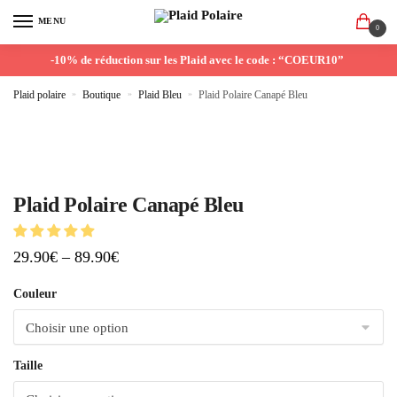
MENU
0
-10% de réduction sur les Plaid avec le code : “COEUR10”
Plaid polaire
»
Boutique
»
Plaid Bleu
»
Plaid Polaire Canapé Bleu
Plaid Polaire Canapé Bleu
29.90
€
–
89.90
€
Couleur
Taille