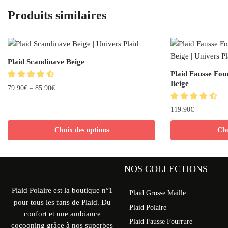
Produits similaires
Plaid Scandinave Beige
Plaid Fausse Fou
Beige
79.90
€
–
85.90
€
119.90
€
Choix des options
Cho
NOS COLLECTIONS
Plaid Polaire est la boutique n°1
Plaid Grosse Maille
pour tous les fans de Plaid. Du
Plaid Polaire
confort et une ambiance
Plaid Fausse Fourrure
cocooning grâce à nos superbes