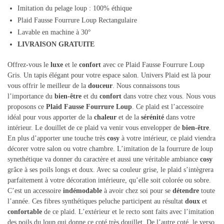
Imitation du pelage loup : 100% éthique
Plaid Fausse Fourrure Loup Rectangulaire
Lavable en machine à 30°
LIVRAISON GRATUITE
Offrez-vous le
luxe
et le
confort
avec ce Plaid Fausse Fourrure Loup
Gris. Un tapis élégant pour votre espace salon. Univers Plaid est là pour
vous offrir le meilleur de la
douceur
. Nous connaissons tous
l’importance du
bien-être
et du
confort
dans votre chez vous. Nous vous
proposons ce
Plaid Fausse Fourrure Loup
. Ce plaid est l’accessoire
idéal pour vous apporter de la
chaleur
et de la
sérénité
dans votre
intérieur. Le douillet de ce plaid va venir vous envelopper de
bien-être
.
En plus d’apporter une touche très
cosy
à votre intérieur, ce plaid viendra
décorer votre salon ou votre chambre. L’imitation de la fourrure de loup
synethétique va donner du caractère et aussi une véritable ambiance
cosy
grâce à ses poils longs et doux. Avec sa couleur grise, le plaid s’intègrera
parfaitement à votre décoration intérieure, qu’elle soit colorée ou sobre.
C’est un accessoire
indémodable
à avoir chez soi pour se
détendre
toute
l’année. Ces fibres synthétiques peluche participent au résultat
doux
et
confortable
de ce plaid. L’extérieur et le recto sont faits avec l’imitation
des poils du loup qui donne ce coté très douillet. De l’autre coté, le verso,