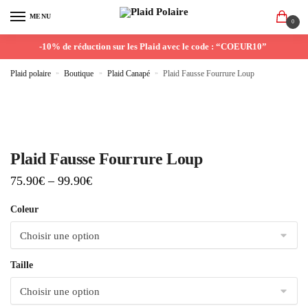
MENU
0
-10% de réduction sur les Plaid avec le code : “COEUR10”
Plaid polaire
»
Boutique
»
Plaid Canapé
»
Plaid Fausse Fourrure Loup
Plaid Fausse Fourrure Loup
75.90
€
–
99.90
€
Coleur
Taille