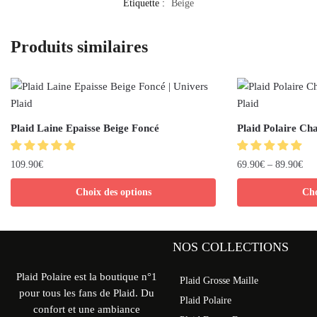
Étiquette :
Beige
Produits similaires
Plaid Laine Epaisse Beige Foncé
Plaid Polaire Ch
109.90
€
69.90
€
–
89.90
€
Choix des options
Cho
NOS COLLECTIONS
Plaid Polaire est la boutique n°1
Plaid Grosse Maille
pour tous les fans de Plaid. Du
Plaid Polaire
confort et une ambiance