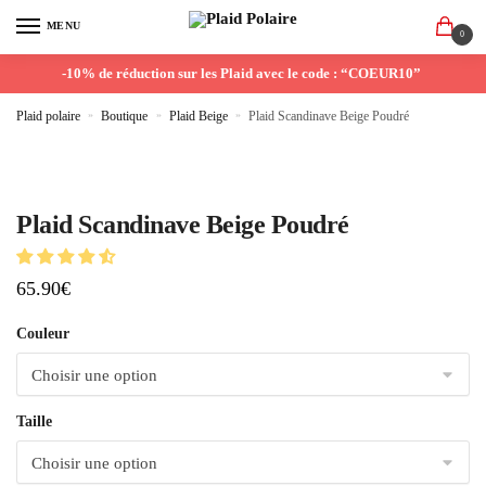
MENU
0
-10% de réduction sur les Plaid avec le code : “COEUR10”
Plaid polaire
»
Boutique
»
Plaid Beige
»
Plaid Scandinave Beige Poudré
Plaid Scandinave Beige Poudré
65.90
€
Couleur
Taille