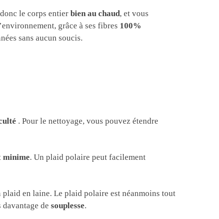
z donc le corps entier
bien au chaud
, et vous
 l’environnement, grâce à ses fibres
100%
années sans aucun soucis.
culté
. Pour le nettoyage, vous pouvez étendre
t
minime
. Un plaid polaire peut facilement
 plaid en laine. Le plaid polaire est néanmoins tout
us davantage de
souplesse
.