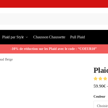
Plaid par Style
Chausson Chaussette
Pull Plaid
-10% de réduction sur les Plaid avec le code : “COEUR10”
aud Beige
Plai
59.90
€
Couleur