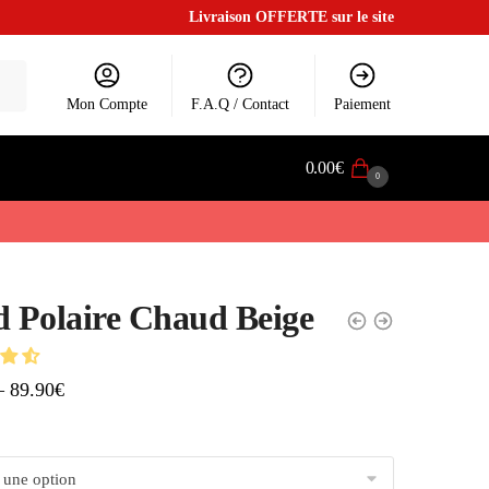
Livraison OFFERTE sur le site
Mon Compte
F.A.Q / Contact
Paiement
0.00
€
0
d Polaire Chaud Beige
–
89.90
€