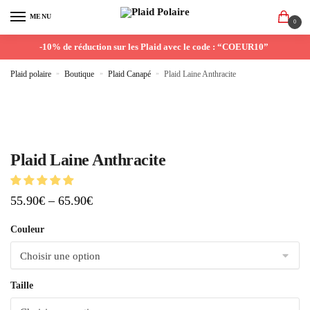
MENU
0
-10% de réduction sur les Plaid avec le code : “COEUR10”
Plaid polaire
»
Boutique
»
Plaid Canapé
»
Plaid Laine Anthracite
Plaid Laine Anthracite
55.90
€
–
65.90
€
Couleur
Taille