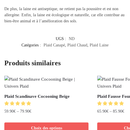
De plus, la laine est antiseptique, ne retient pas la poussière et est non
allergène. Enfin, la laine est écologique et naturelle, car elle contribue au
bien-être animal et à l’amélioration des sols.
UGS :
ND
Catégories :
Plaid Canapé
,
Plaid Chaud
,
Plaid Laine
Produits similaires
Plaid Scandinave Cocooning Beige
Plaid Fausse Fou
59.90
€
–
79.90
€
65.90
€
–
85.90
€
Choix des options
Cho