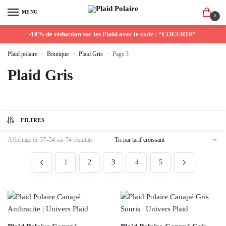
MENU
0
-10% de réduction sur les Plaid avec le code : “COEUR10”
Plaid polaire
»
Boutique
»
Plaid Gris
»
Page 3
Plaid Gris
FILTRES
Affichage de 37–54 sur 74 résultats
1
2
3
4
5