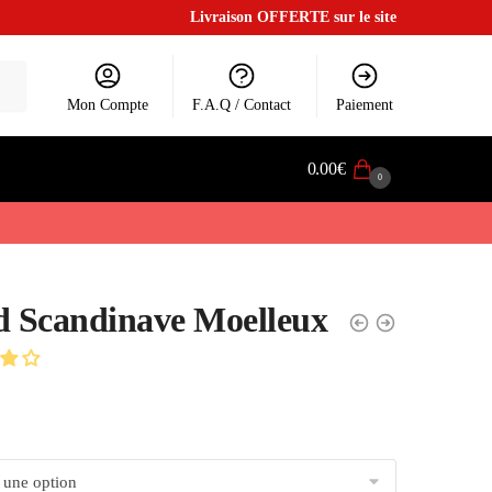
Livraison OFFERTE sur le site
Mon Compte
F.A.Q / Contact
Paiement
0.00
€
0
d Scandinave Moelleux