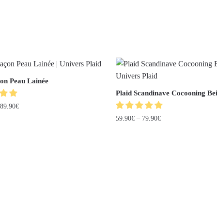
çon Peau Lainée
Plaid Scandinave Cocooning Be
89.90
€
59.90
€
–
79.90
€