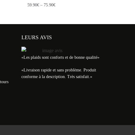
59.90
€
–
75.90
€
LEURS AVIS
«Les plaids sont conforts et de bonne qualité»
«
Livraison rapide et sans problème. Produit
conforme à la description. Très satisfait.
»
tours