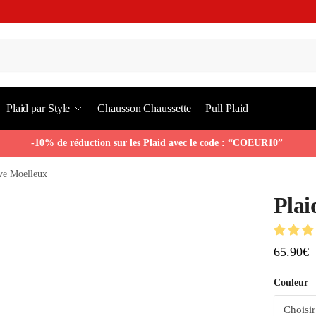
Plaid par Style
Chausson Chaussette
Pull Plaid
-10% de réduction sur les Plaid avec le code : “COEUR10”
ve Moelleux
Plai
65.90
€
Couleur