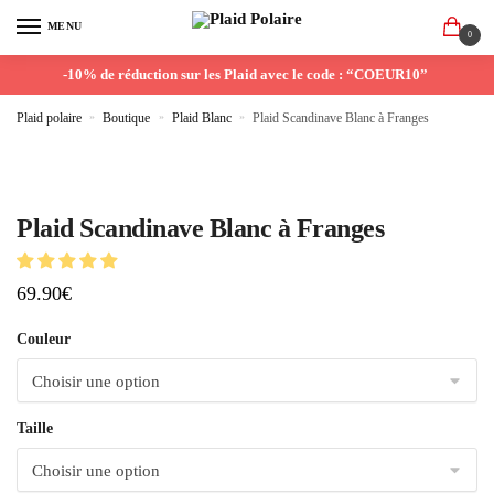
MENU
0
-10% de réduction sur les Plaid avec le code : “COEUR10”
Plaid polaire
»
Boutique
»
Plaid Blanc
»
Plaid Scandinave Blanc à Franges
Plaid Scandinave Blanc à Franges
69.90
€
Couleur
Taille