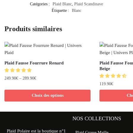
Catégories :
Plaid Blanc
,
Plaid Scandinave
Étiquette :
Blanc
Produits similaires
Plaid Fausse Fourrure Renard
Plaid Fausse Fou
Beige
249.90
€
–
289.90
€
119.90
€
Choix des options
Cho
NOS COLLECTIONS
Plaid Polaire est la boutique n°1
Plaid Grosse Maille