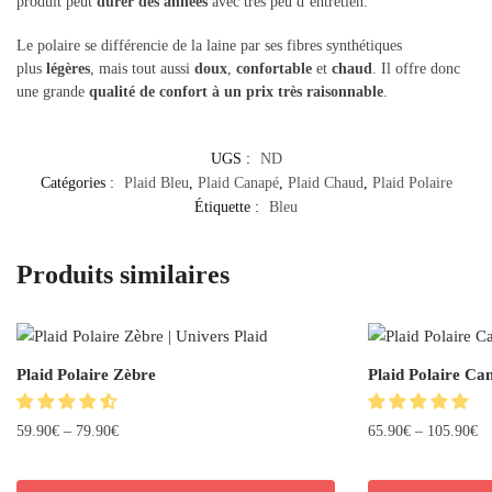
produit peut
durer des années
avec très peu d’entretien.
Le polaire se différencie de la laine par ses fibres synthétiques
plus
légères
, mais tout aussi
doux
,
confortable
et
chaud
. Il offre donc
une grande
qualité de confort à un prix très raisonnable
.
UGS :
ND
Catégories :
Plaid Bleu
,
Plaid Canapé
,
Plaid Chaud
,
Plaid Polaire
Étiquette :
Bleu
Produits similaires
Plaid Polaire Zèbre
Plaid Polaire Ca
59.90
€
–
79.90
€
65.90
€
–
105.90
€