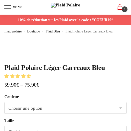
MENU
0
-10% de réduction sur les Plaid avec le code : “COEUR10”
Plaid polaire
»
Boutique
»
Plaid Bleu
»
Plaid Polaire Léger Carreaux Bleu
Plaid Polaire Léger Carreaux Bleu
59.90
€
–
75.90
€
Couleur
Taille