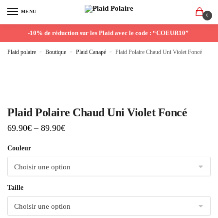
MENU
0
-10% de réduction sur les Plaid avec le code : “COEUR10”
Plaid polaire
»
Boutique
»
Plaid Canapé
»
Plaid Polaire Chaud Uni Violet Foncé
Plaid Polaire Chaud Uni Violet Foncé
69.90
€
–
89.90
€
Couleur
Taille