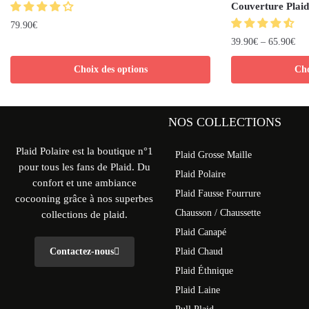
Couverture Plaid
79.90
€
39.90
€
–
65.90
€
Choix des options
Cho
NOS COLLECTIONS
Plaid Polaire est la boutique n°1
Plaid Grosse Maille
pour tous les fans de Plaid. Du
Plaid Polaire
confort et une ambiance
Plaid Fausse Fourrure
cocooning grâce à nos superbes
Chausson / Chaussette
collections de plaid.
Plaid Canapé
Contactez-nous
Plaid Chaud
Plaid Éthnique
Plaid Laine