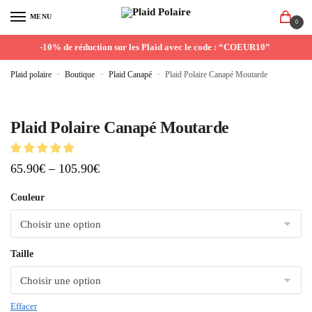
MENU
0
-10% de réduction sur les Plaid avec le code : “COEUR10”
Plaid polaire
»
Boutique
»
Plaid Canapé
»
Plaid Polaire Canapé Moutarde
Plaid Polaire Canapé Moutarde
65.90
€
–
105.90
€
Couleur
Taille
Effacer