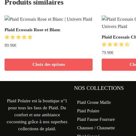
Produits similaires
Plaid Ecossais Rose et Blanc
Plaid Ecossais C
89.90
€
79.90
€
Choix des options
Cho
NOS COLLECTIONS
Plaid Polaire est la boutique n°1
Plaid Grosse Maille
pour tous les fans de Plaid. Du
Plaid Polaire
confort et une ambiance
Plaid Fausse Fourrure
cocooning grâce à nos superbes
Chausson / Chaussette
collections de plaid.