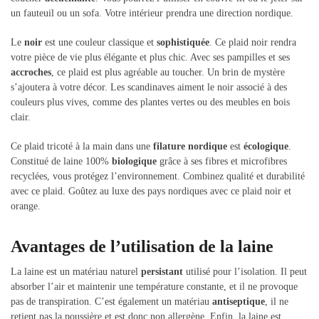
un fauteuil ou un sofa. Votre intérieur prendra une direction nordique.
Le
noir
est une couleur classique et
sophistiquée
. Ce plaid noir rendra
votre pièce de vie plus élégante et plus chic. Avec ses pampilles et ses
accroches
, ce plaid est plus agréable au toucher. Un brin de mystère
s’ajoutera à votre décor. Les scandinaves aiment le noir associé à des
couleurs plus vives, comme des plantes vertes ou des meubles en bois
clair.
Ce plaid tricoté à la main dans une
filature
nordique
est
écologique
.
Constitué de laine 100%
biologique
grâce à ses fibres et microfibres
recyclées, vous protégez l’environnement. Combinez qualité et durabilité
avec ce plaid. Goûtez au luxe des pays nordiques avec ce plaid noir et
orange.
Avantages de l’utilisation de la laine
La laine est un matériau naturel
persistant
utilisé pour l’isolation. Il peut
absorber l’air et maintenir une température constante, et il ne provoque
pas de transpiration. C’est également un matériau
antiseptique
, il ne
retient pas la poussière et est donc non allergène. Enfin, la laine est