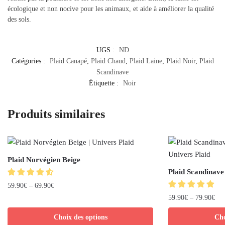
écologique et non nocive pour les animaux, et aide à améliorer la qualité
des sols.
UGS :
ND
Catégories :
Plaid Canapé
,
Plaid Chaud
,
Plaid Laine
,
Plaid Noir
,
Plaid
Scandinave
Étiquette :
Noir
Produits similaires
Plaid Norvégien Beige
Plaid Scandinave
59.90
€
–
69.90
€
59.90
€
–
79.90
€
Choix des options
Cho