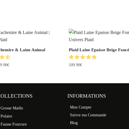
chemire & Laine Animal
Plaid Laine Epaisse Beige Fonc
9.90
€
109.90
€
COLLECTIONS
INFORMATIONS
Mon Compte
 Grosse Maille
Suivre ma Commande
 Polaire
Blog
 Fausse Fourrure