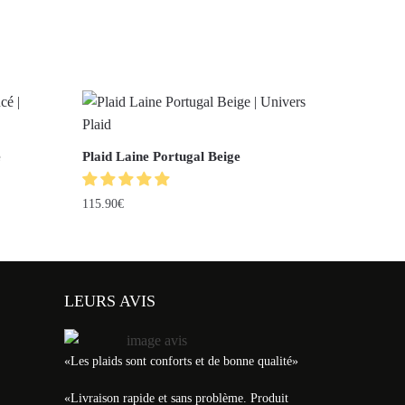
é
Plaid Laine Portugal Beige
115.90
€
LEURS AVIS
«Les plaids sont conforts et de bonne qualité»
«
Livraison rapide et sans problème. Produit