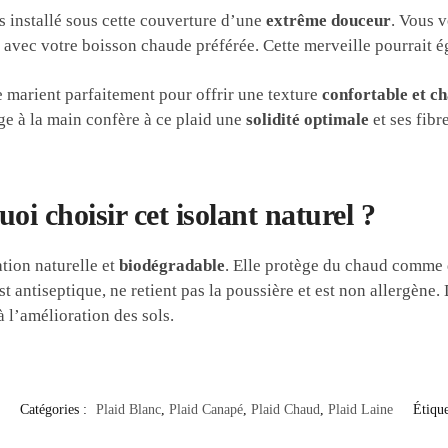
s installé sous cette couverture d’une
extrême douceur
. Vous v
 avec votre boisson chaude préférée. Cette merveille pourrait 
e marient parfaitement pour offrir une texture
confortable et c
age à la main confère à ce plaid une
solidité optimale
et ses fib
oi choisir cet isolant naturel ?
ation naturelle et
biodégradable
. Elle protège du chaud comme du
 est antiseptique, ne retient pas la poussière et est non allergène
à l’amélioration des sols.
Catégories :
Plaid Blanc
,
Plaid Canapé
,
Plaid Chaud
,
Plaid Laine
Étique