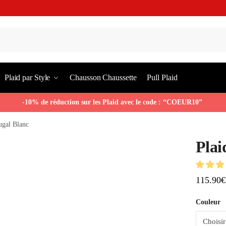
Plaid par Style
Chausson Chaussette
Pull Plaid
-10% de réduction sur les Plaid avec le code : “COEUR10”
ugal Blanc
Plai
115.90
€
Couleur