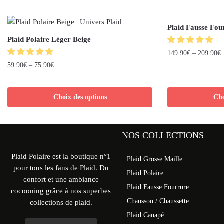
Plaid Fausse Fou
Plaid Polaire Léger Beige
149.90
€
–
209.90
€
59.90
€
–
75.90
€
Choix des options
Cho
NOS COLLECTIONS
Plaid Polaire est la boutique n°1
Plaid Grosse Maille
pour tous les fans de Plaid. Du
Plaid Polaire
confort et une ambiance
Plaid Fausse Fourrure
cocooning grâce à nos superbes
Chausson / Chaussette
collections de plaid.
Plaid Canapé