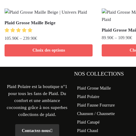
Plaid Grosse Maille Beige
Plaid Grosse Mail
89.90
€
–
109.90
€
105.90
€
–
239.90
€
Choix des options
Cho
NOS COLLECTIONS
Plaid Polaire est la boutique n°1
Plaid Grosse Maille
pour tous les fans de Plaid. Du
Plaid Polaire
confort et une ambiance
Plaid Fausse Fourrure
cocooning grâce à nos superbes
Chausson / Chaussette
collections de plaid.
Plaid Canapé
Contactez-nous
Plaid Chaud