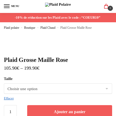
MENU
0
-10% de réduction sur les Plaid avec le code : “COEUR10”
Plaid polaire
»
Boutique
»
Plaid Chaud
»
Plaid Grosse Maille Rose
Plaid Grosse Maille Rose
105.90
€
–
199.90
€
Taille
Effacer
Ajouter au panier