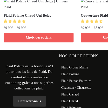
Plaid Polaire Chaud Uni Beige
Couverture Plaid
69.90
€
–
89.90
€
39.90
€
–
65.90
€
Choix des options
Cho
NOS COLLECTIONS
Plaid Polaire est la boutique n°1
Plaid Grosse Maille
pour tous les fans de Plaid. Du
Plaid Polaire
confort et une ambiance
Plaid Fausse Fourrure
cocooning grâce à nos superbes
Chausson / Chaussette
collections de plaid.
Plaid Canapé
Contactez-nous
Plaid Chaud
Plaid Éthnique