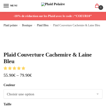
MENU
0
-10% de réduction sur les Plaid avec le code : “COEUR10”
Plaid polaire
»
Boutique
»
Plaid Bleu
»
Plaid Couverture Cachemire & Laine Bleu
Plaid Couverture Cachemire & Laine
Bleu
55.90
€
–
79.90
€
Couleur
Taille