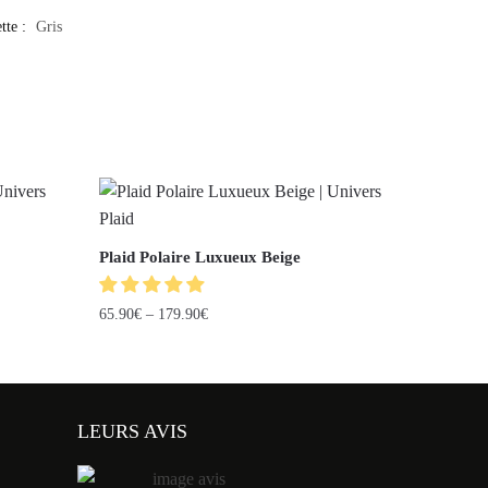
tte :
Gris
Plaid Polaire Luxueux Beige
65.90
€
–
179.90
€
LEURS AVIS