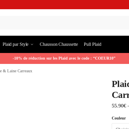
Plaid par Style
Chausson Chaussette
Pull Plaid
-10% de réduction sur les Plaid avec le code : “COEUR10”
re & Laine Carreaux
Plai
Car
55.90
€
Couleur