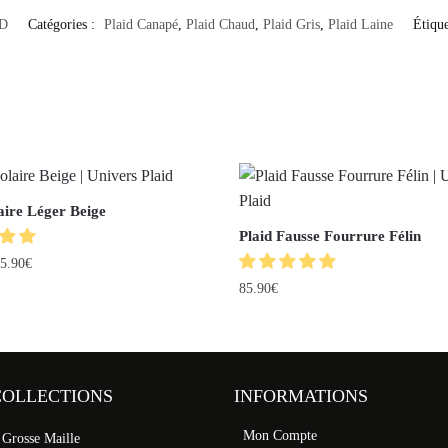
D
Catégories :
Plaid Canapé
,
Plaid Chaud
,
Plaid Gris
,
Plaid Laine
Étique
aire Léger Beige
Plaid Fausse Fourrure Félin
5.90
€
85.90
€
COLLECTIONS
INFORMATIONS
Mon Compte
 Grosse Maille