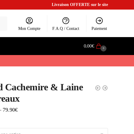
Livraison OFFERTE sur le site
Mon Compte
F.A.Q / Contact
Paiement
0.00
€
0
d Cachemire & Laine
reaux
–
79.90
€