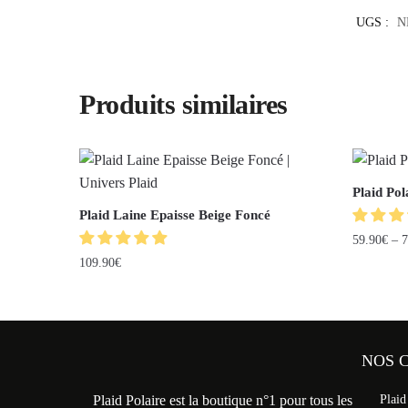
UGS :
N
Produits similaires
Plaid Pol
Plaid Laine Epaisse Beige Foncé
59.90
€
–
7
109.90
€
NOS 
Plaid Polaire est la boutique n°1 pour tous les
Plaid